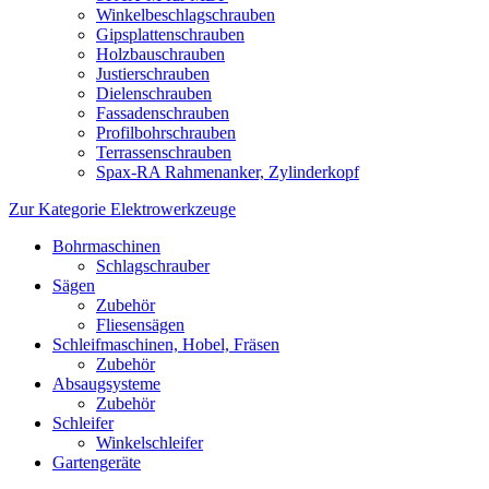
Winkelbeschlagschrauben
Gipsplattenschrauben
Holzbauschrauben
Justierschrauben
Dielenschrauben
Fassadenschrauben
Profilbohrschrauben
Terrassenschrauben
Spax-RA Rahmenanker, Zylinderkopf
Zur Kategorie Elektrowerkzeuge
Bohrmaschinen
Schlagschrauber
Sägen
Zubehör
Fliesensägen
Schleifmaschinen, Hobel, Fräsen
Zubehör
Absaugsysteme
Zubehör
Schleifer
Winkelschleifer
Gartengeräte