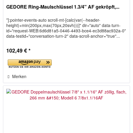
GEDORE Ring-Maulschlüssel 1.3/4" AF gekröpft,...
*]:pointer-events-auto scroll-mt-[calc(var(--header-
height)+min(200px,max(70px,20svh)))]" dir="auto" data-turn-
id="request-WEB:6d6d81a5-0446-4493-bce4-ec3d88ac932a-0"
data-testid="conversation-turn-2" data-scroll-anchor="true"...
102,49 € *
Merken