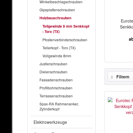
Winkelbeschlagschrauben
Gipsplattenschrauben
Holzbauschrauben
Eurote
Teilgewinde 8 mm Senkkopf
Senkkop
- Torx (TX)
ab
Pfostenverbinderschrauben
Tellerkopf - Torx (TX)
Vollgewinde 8mm
Justierschrauben
Dielenschrauben
Filtern
Fassadenschrauben
Profilbohrschrauben
Terrassenschrauben
Spax-RA Rahmenanker,
Zylinderkopf
Elektrowerkzeuge