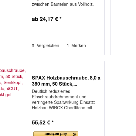
zwischen Bauteilen aus Vollholz,
Brettschichtholz, Furnierschichtholz
oder ähnlichen verklebten
ab 24,17 € *
Holzwerkstoffen. Die Schraube
verfügt über eine...
Vergleichen
Merken
SPAX Holzbauschraube, 8,0 x
380 mm, 50 Stück,...
Deutlich reduziertes
Einschraubdrehmoment und
verringerte Spaltwirkung Einsatz:
Holzbau WIROX Oberfläche mit
hohem Korrosionsschutz - aber
kein Ersatz für Edelstahl rostfrei
55,52 € *
Längenangabe und
Herstellerkennzeichen auf dem
Kopf