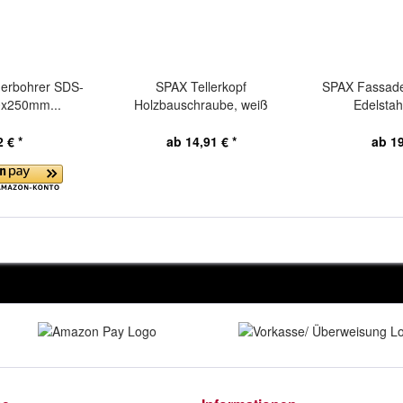
rbohrer SDS-
SPAX Tellerkopf
SPAX Fassade
0x250mm...
Holzbauschraube, weiß
Edelstahl
verzinkt,...
 € *
ab 14,91 € *
ab 19