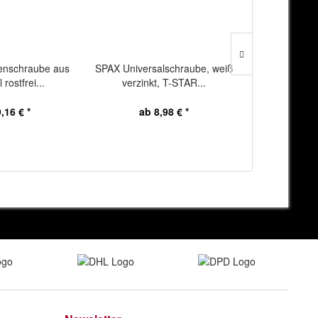
nschraube aus
SPAX Universalschraube, weiß
DEWALT Ham
 rostfrei...
verzinkt, T-STAR...
plus 12x
,16 € *
ab 8,98 € *
17