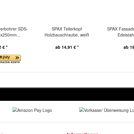
rbohrer SDS-
SPAX Tellerkopf
SPAX Fassade
0x250mm...
Holzbauschraube, weiß
Edelstahl
verzinkt,...
 € *
ab 14,91 € *
ab 19