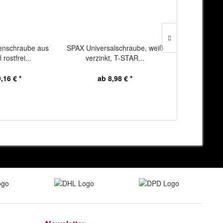
nschraube aus
SPAX Universalschraube, weiß
DEWALT Ham
 rostfrei...
verzinkt, T-STAR...
plus 12x
,16 € *
ab 8,98 € *
17